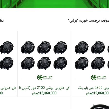
ولات برچسب خورده “بوشی”
نم
فن حلزونی 2300 دور بلبرینگ
فن حلزونی بوشی 2100 دور (کارتن 6
زودن به سبد خرید
افزودن به سبد خرید
افز
ی (کارتن 6 عددی)
عددی)
19,860,00
تومان
15,360,000
تومان
00