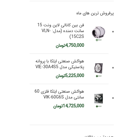
پرفروش ترین های ماه
فن بین کانالی لاین ونت 15
سانت دمنده (مدل: VLN-
15C2S)
4,750,000
تومان
هواکش صنعتی ایلکا با پروانه
پلاستیکی مدل VIE-30A4S5
5,225,000
تومان
هواکش صنعتی ایلکا فلزی 60
سانتی مدل VIK-60G6S
14,725,000
تومان