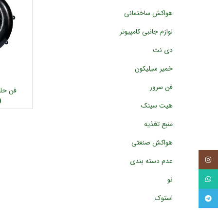
هواکش ساختمانی
لوازم جانبی کامپیوتر
دی نت
خمیر سیلیکون
فن سرور
فن حلزون
اف
0
هیت سینک
منبع تغذیه
هواکش صنعتی
اینستاگرام
عدم دسته بندی
واتساپ
نو
استوک
تلگرام