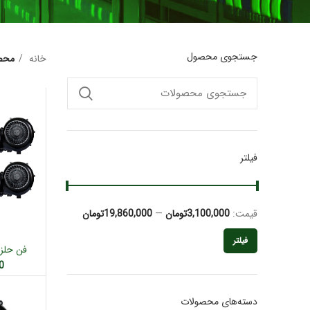
جستجوی محصول
خانه
محص
فیلتر
قیمت:
3,100,000تومان
—
19,860,000تومان
فیلتر
اف
تایلند
0
دسته‌های محصولات