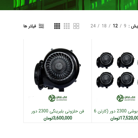
ایش
9
12
18
24
فیلتر ها
فن حلزونی بوشی 2300 دور (کارتن 6
فن حلزونی بلبرینگی 2300 دور
ودن به سبد خرید
افزودن به سبد خرید
عددی)
(بلبرینگ تایلندی)
17,520,0
تومان
3,600,000
تومان