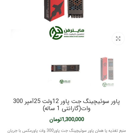
برای بزرگنمایی کلیک کنید
پاور سوئیچینگ جت پاور 12ولت 25آمپر 300
وات(گارانتی 1 ساله)
1,300,000
تومان
منبع تغذیه یا همان پاور سوئیچینگ جت پاور300 وات پاورمکس با جریان