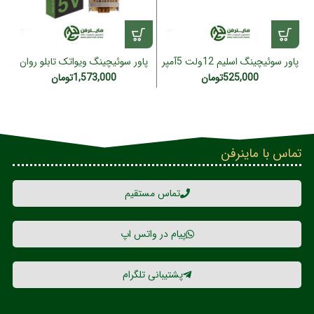
پاور سوئیچینگ اسلیم 12ولت 5آمپر
پاور سوئیچینگ ویواتک تابلو روان
60 وات (گارانتی 1 ساله)
5ولت 2.5 آمپر 200 وات(1سال
525,000
تومان
1,573,000
تومان
گارانتی)
تماس با ماینرفن
تماس مستقیم
پیام در واتس اپ
پشتیبانی تلگرام