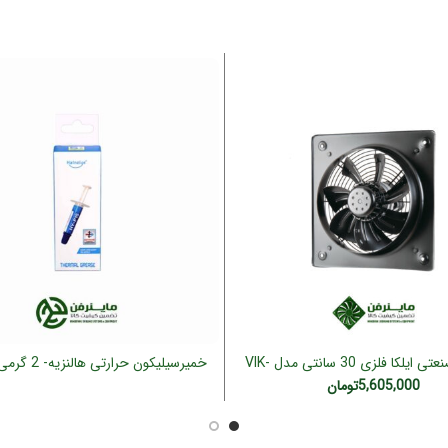
هواکش صنعتی ایلکا فلزی 30 سانتی مدل VIK-
خمیرسیلیکون حرارتی هالنزیه- 2 گرمی HY-P15
افزودن به سبد خرید
اطلاعات بیشتر
30A4S
5,605,000
تومان