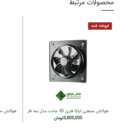
محصولات مرتبط
فروخته شده
هواکش صنعتی ایلکا فلزی 45 سانت مدل سه فاز
اطلاعات بیشتر
LEC-45L/F4T (ژنیران)
3,800,000
تومان