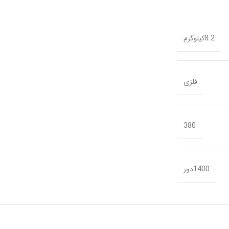
8.2کیلوگرم
فلزی
380
1400دور