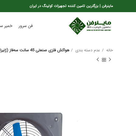
ماینرفن | بزرگترین تامین کننده تجهیزات کولینگ در ایران
فن سرور
خمیر سی
خانه
عدم دسته بندی
هواکش فلزی صنعتی 45 سانت سه‌فاز (ژنیزان)