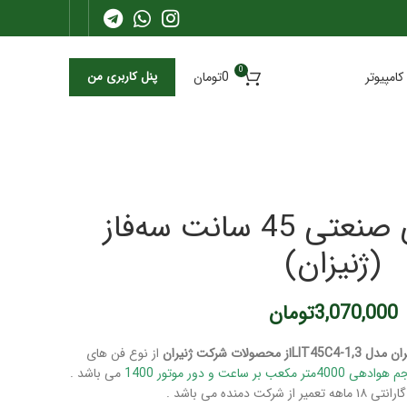
0
کامپیوتر
0
تومان
پنل کاربری من
هواکش فلزی صنعتی 45 سانت سه‌فاز
(ژنیزان)
3,070,000
تومان
از نوع فن های
می باشد .
کت دمنده می باشد .