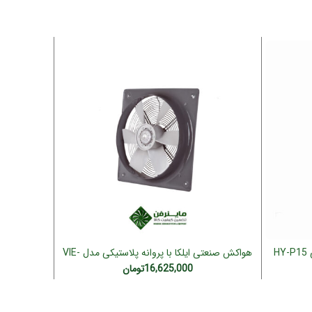
فروخته شده
هواکش صنعتی ایلکا با پروانه پلاستیکی مدل VIE-
افزودن به سبد خرید
60R4S(سه فاز)
16,625,000
تومان