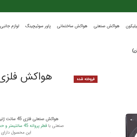
لیکون
هواکش صنعتی
هواکش ساختمانی
پاور سوئیچینگ
لوازم جانبی 
فروخته شده
هواکش صنعتی فلزی 45 سانت ژنیران مدل LIT45C4-1,3از محصولات شرکت ژنیران
صنعتی با
قطر پروانه 45 سانتیمتر و حجم هوادهی 4000متر مکعب بر ساعت و دور موتور 1400
این محصول دارای گارانتی ۱۸ ماهه تعمیر از شر