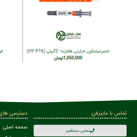
خمیرسیلیکون حرارتی هالنزیه- 2گرمی (HY-P16)
فن 775 CPU 
افزودن به سبد خرید
1,050,000
تومان
تماس با ماینرفن
دسترسی های
صفحه اصلی
تماس مستقیم