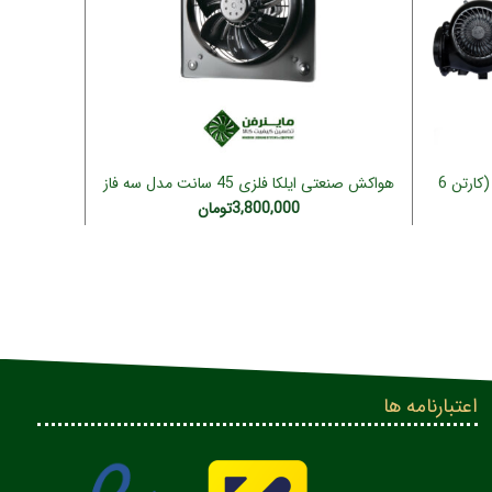
فن حلزونی بلبرینگ ژاپنی 2100 دور (کارتن 6
هواکش صنعتی ایلکا فلزی 45 سانت مدل سه فاز
هواکش فلزی صنعتی 45
اطلاعات بیشتر
LEC-45L/F4T (ژنیران)
3,800,000
تومان
اعتبارنامه ها