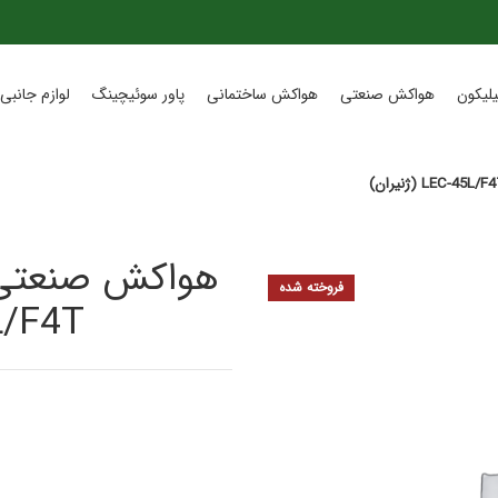
لیکون
هواکش صنعتی
هواکش ساختمانی
پاور سوئیچینگ
لوازم جانبی 
فروخته شده
-45L/F4T