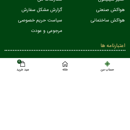
هواکش صنعتی
گزارش مشکل سفارش
هواکش ساختمانی
سیاست حریم خصوصی
مرجوعی و عودت
اعتبارنامه ها
0
حساب من
خانه
سبد خرید
کلیه حقوق مادی و معنوی این وبسایت متعلق به مجموعه ماینرفن می باشد
All Rights Reserved
Minerfan 2024