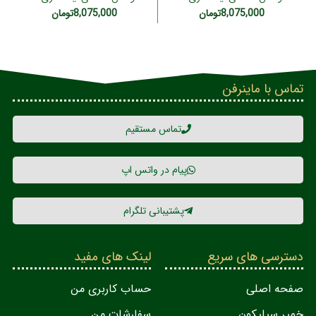
سانتی مدل VIK-45A4S-H
سانتی مدل VIK-45A4T-H (سه
8,075,000
تومان
8,075,000
تومان
فاز)
تماس با ماینرفن
تماس مستقیم
پیام در واتس اپ
پشتیبانی تلگرام
دسترسی های سریع
لینک های مفید
صفحه اصلی
حساب کاربری من
خمیر سیلیکون
سفارشات من