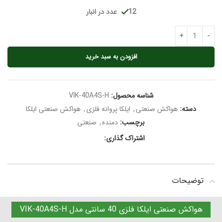
12 عدد در انبار
افزودن به سبد خرید
شناسه محصول:
VIK-40A4S-H
دسته:
هواکش صنعتی
,
ایلکا پروانه فلزی
,
هواکش صنعتی ایلکا
برچسب:
دمنده
,
صنعتی
اشتراک گذاری:
توضیحات
هواکش صنعتی ایلکا فلزی 40 سانتی مدل VIK-40A4S-H