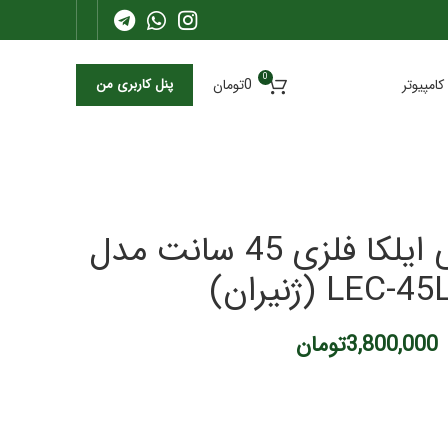
0
کامپیوتر
0
تومان
پنل کاربری من
هواکش صنعتی ایلکا فلزی 45 سانت مدل
LEC (ژنیران)
3,800,000
تومان