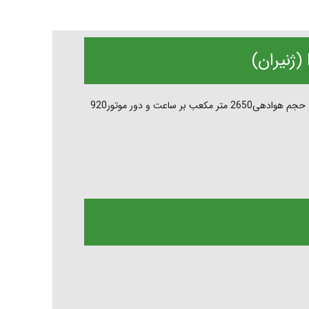
از نوع هواکش های خانگی با قطر پروانه450 سانتیمتر و حجم هوادهی2650 متر مکعب بر ساعت و دور موتور920