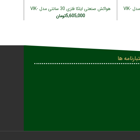
هواکش صنعتی ایلکا فلزی 35 سانتی مدل VIK-
هواکش صنعتی ایلکا فلزی 30 سانتی مدل VIK-
افزودن به سبد خرید
30A4T (سه فاز)
5,605,000
تومان
بارنامه ها