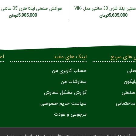
هواکش صنعتی ایلکا فلزی 30 سانتی مدل VIK-
افزودن به سبد خرید
افزودن به سبد خرید
30A6S
35A4T( سه فاز)
5,605,000
تومان
5,985,000
تومان
 های سریع
لینک های مفید
اعت
صلی
حساب کاربری من
لیکون
سفارشات من
صنعتی
گزارش مشکل سفارش
اختمانی
سیاست حریم خصوصی
مرجوعی و عودت