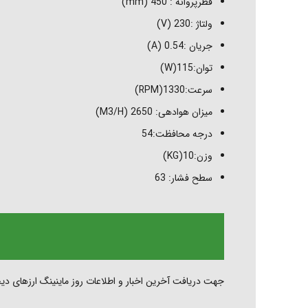
قطرپروانه : 450 (mm)
واتساپ
ولتاژ :230 (V)
جریان :0.54 (A)
تلگرام
توان:115(W)
سرعت:1330(RPM)
میزان هوادهی: 2650 (M3/H)
درجه محافظت:54
وزن:10(KG)
سطح فشار: 63
جهت دریافت آخرین اخبار و اطلاعات روز ماینینگ ارزهای دیج