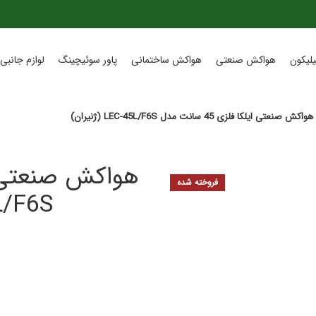
لیکون
هواکش صنعتی
هواکش ساختمانی
پاور سوئیچینگ
لوازم جانبی 
هواکش صنعتی ایلکا فلزی 45 سانت مدل LEC-45L/F6S (ژنیران)
فروخته شده
-45L/F6S