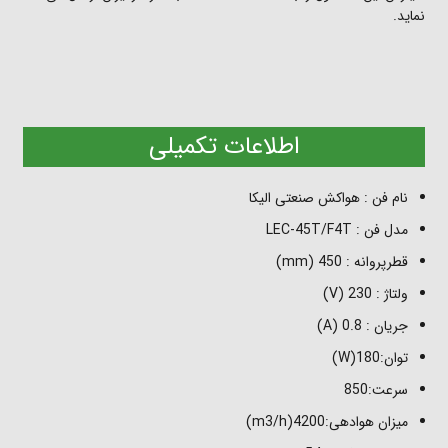
نماید.
اطلاعات تکمیلی
نام فن : هواکش صنعتی الیکا
مدل فن : LEC-45T/F4T
قطرپروانه : 450 (mm)
ولتاژ : 230 (V)
جریان : 0.8 (A)
توان:180(W)
سرعت:850
میزان هوادهی:4200(m3/h)