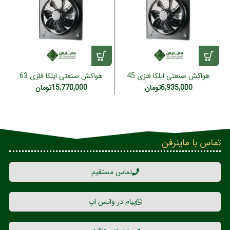
هواکش صنعتی ایلکا فلزی 45
هواکش صنعتی ایلکا فلزی 63
سانتی مدل VIK-45A4T-L
سانتی مدل VIK-63G4T(سه فاز)
6,935,000
تومان
15,770,000
تومان
تماس با ماینرفن
تماس مستقیم
پیام در واتس اپ