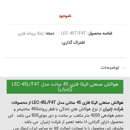
ناموجود
شناسه محصول:
LEC-45T/F4T
دسته:
ایلکا پروانه فلزی
اشتراک گذاری:
توضیحات
هواکش صنعتی الیکا فلزی 45 سانت مدل LEC-45L/F4T
(ژنیران)
هواکش صنعتی الیکا فلزی 45 سانتی مدل LEC-45L/F4T از محصولات
شرکت ژنیران
از نوع هواکش های خانگی با قطر پروانه450 سانتیمتر و
حجم هوادهی 4200 متر مکعب بر ساعت و دور موتور850 می باشد . این
محصول دارای گارانتی ۱۸ ماهه تعمیر از شرکت ژنیران می باشد .
ماینرفن این محصول را با ضمانت اصالت کالا به سراسر ایران ارسال می