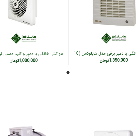
هواکش خانگی با دمپر برقی مدل هایلوکس (10
افزودن به سبد خرید
افزودن به سبد خرید
سانت)
سانت)
1,350,000
تومان
1,000,000
تومان