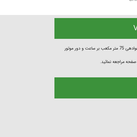
از نوع هواکش های خانگی با قطر پروانه 30 سانتیمتر و حجم هوادهی 75 متر مکعب بر ساعت و دور موتور
 صفحه مراجعه نمائید.