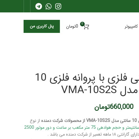
0
کامپیوتر
0
تومان
پنل کاربری من
هواکش خانگی فلزی با پروانه فلزی 10
VMA-10S2
660,000
تومان
ده
از نوع
ر از شرکت دمنده می باشد .