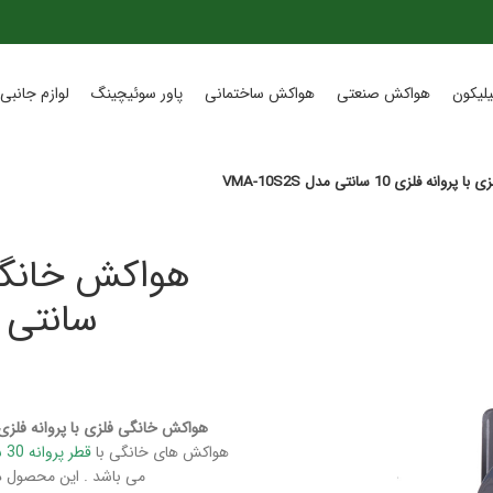
لیکون
هواکش صنعتی
هواکش ساختمانی
پاور سوئیچینگ
لوازم جانبی 
فلزی 10 سانتی مدل VMA-10S2S
سانتی مدل S
هواکش خانگی فلزی با پروانه فلزی 10 سانتی مدل VMA-10S2S از محصولات شرکت دمن
هواکش های خانگی با
قطر پروانه 30 سانتیمتر و حجم هوادهی 75 متر مکعب بر ساعت و دور موتور 2500
می باشد . این محصول دارای گارانتی ۱۸ ماهه تعمی