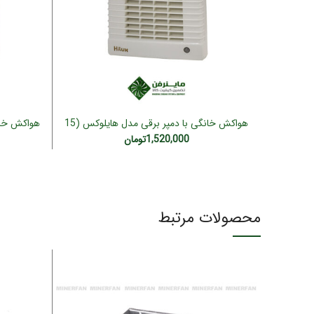
هواکش خانگی با دمپر برقی مدل هایلوکس (15
افزودن به سبد خرید
سانت)
1,520,000
تومان
محصولات مرتبط