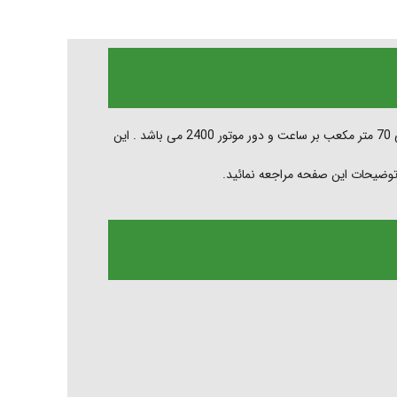
از نوع هواکش های خانگی با قطر پروانه 10سانتیمتر و حجم هوادهی 70 متر مکعب بر ساعت و دور موتور 2400 می باشد . این
 توضیحات این صفحه مراجعه نمائید.