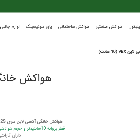
لیکون
هواکش صنعتی
هواکش ساختمانی
پاور سوئیچینگ
لوازم جانبی 
VBX  سانت)
هواکش خانگی آکسی لاین سری VBX-10S2S از محصولات شرکت دمنده
قطر پروانه 10سانتیمتر و حجم هوادهی 70 متر مکعب بر ساعت و دور موتور 2400
دارای گارانتی ۱۸ ماهه تعمیر از شرکت دمنده می 