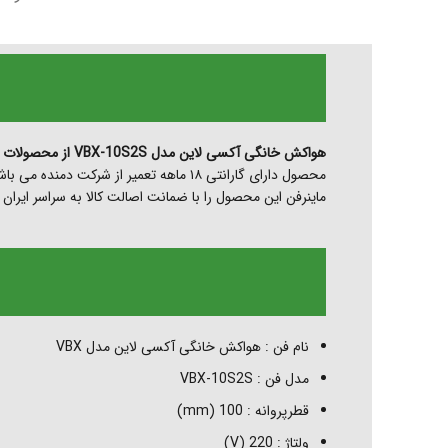
هواکش خانگی آکسی لاین مدل VBX-10S2S از محصولات شرکت دمنده
محصول دارای گارانتی ۱۸ ماهه تعمیر از شرکت دمنده می باشد .
ماینرفن این محصول را با ضمانت اصالت کالا به سراسر ایران
نام فن :
هواکش خانگی آکسی لاین مدل VBX
اینستاگرام
مدل فن :
VBX-10S2S
واتساپ
قطرپروانه :
100 (mm)
ولتاژ :
220 (V)