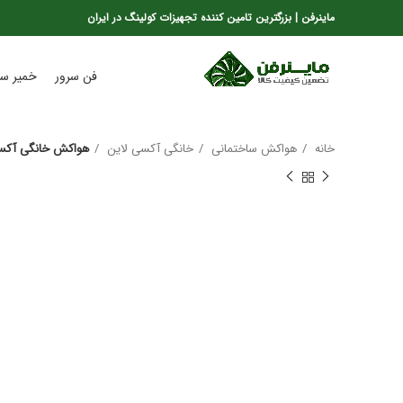
ماینرفن | بزرگترین تامین کننده تجهیزات کولینگ در ایران
فن سرور
خمیر سی
خانه
هواکش ساختمانی
خانگی آکسی لاین
هواکش خانگی آکسی لاین (10