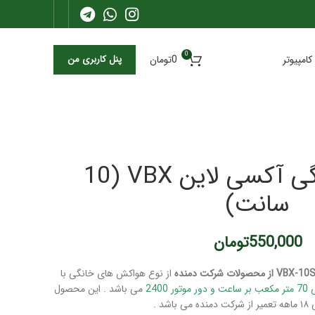
0
کامپیوتر
0
تومان
پنل کاربری من
هواکش خانگی آکسی لاین VBX (10
سانت)
550,000
تومان
از نوع هواکش های خانگی با
می باشد . این محصول
باشد .