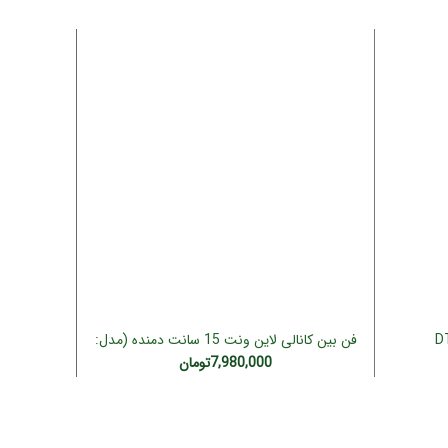
فن بین کانالی لاین ونت 15 سانت دمنده (مدل:
هواکش خانگی 
افزودن به سبد خرید
VLN-15C2S-HP)
7,980,000
تومان