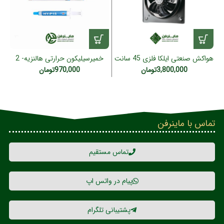
هواکش صنعتی ایلکا فلزی 45 سانت
خمیرسیلیکون حرارتی هالنزیه- 2
مدل سه فاز LEC-45L/F4T
گرمی HY-P15
3,800,000
تومان
970,000
تومان
(ژنیران)
تماس با ماینرفن
تماس مستقیم
پیام در واتس اپ
پشتیبانی تلگرام