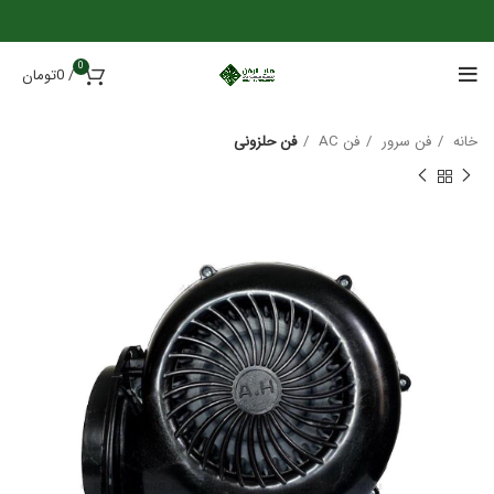
0
/
0
تومان
خانه
فن سرور
فن AC
فن حلزونی