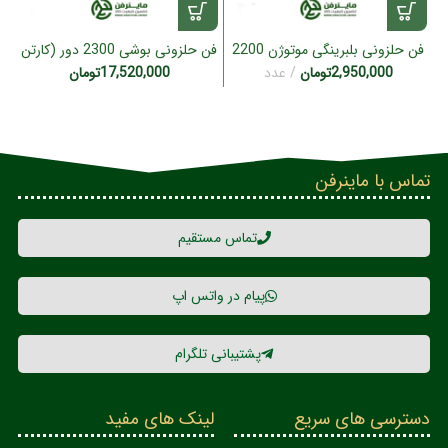
فن حلزونی بلبرینگی موتوژن 2200
فن حلزونی بوشی 2300 دور (کارتن
دور (بلبرینگ تایلندی)
6 عددی)
2,950,000
تومان
عدد
17,520,000
تومان
تماس با ماینرفن
تماس مستقیم
پیام در واتس اپ
پشتیبانی تلگرام
دسترسی های سریع
لینک های مفید