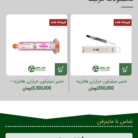
فروخته شده
فروخته شده
خمیر سیلیکون حرارتی هالنزیه-
خمیر سیلیکون حرارتی هالنزیه –
4گرمی (HY885)
100گرمی کارتریجی (HY236)
350,000
تومان
3,300,000
تومان
تماس با ماینرفن