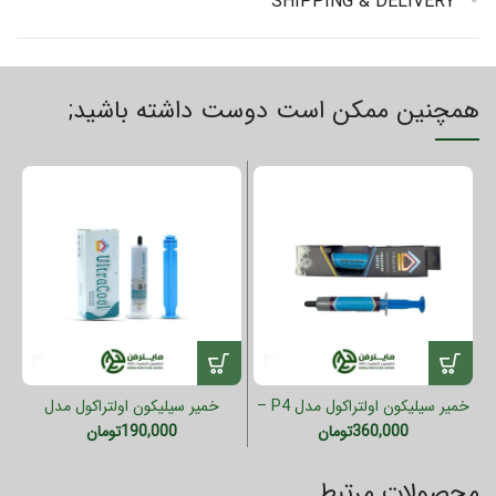
SHIPPING & DELIVERY
همچنین ممکن است دوست داشته باشید;
ف
خمیر سیلیکون اولتراکول مدل P4 –
خمیر سیلیکون اولتراکول مدل
ضریب 8 (سرنگی)
MAP403 – ضریب 3 (سرنگی)
360,000
تومان
190,000
تومان
محصولات مرتبط