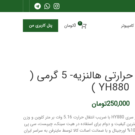
0
کامپیوتر
0
تومان
پنل کاربری من
خمیرسیلیکون حرارتی هالنزیه- 5 گرمی (
YH880 )
250,000
تومان
خمیر سیلیکون هالنزیه مدل HY880 از سری HY880 با ضریب انتقال حرارت 5.16 وات بر متر کلوین و وزن
بهترین کیفیت و دوام برای استفاده در هیت سینک، چیپست، سی پی
یو و جی پی یو را دارد. این محصول 100% اورجینال و با ضمانت اصالت کالا توسط ماینرفن به سراسر ایران