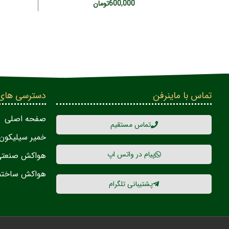
600,000
تومان
تماس با ماینرفن
دسترسی های
صفحه اصلی
تماس مستقیم
خمیر سیلیکون
پیام در واتس اپ
هواکش صنعتی
هواکش ساختم
پشتیبانی تلگرام