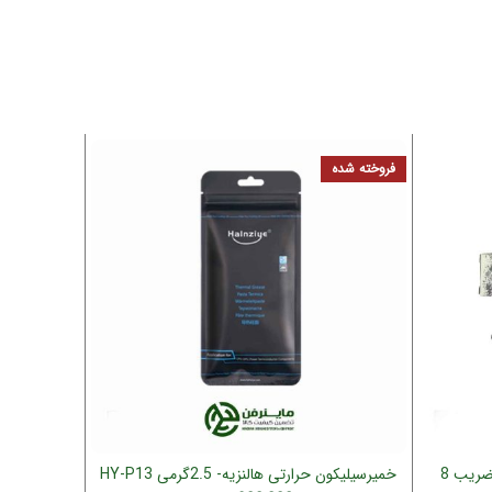
فروخته شده
خمیر سیلیکون اولتراکول مدل P4 – ضریب 8
خمیرسیلیکون حرارتی هالنزیه- 2.5گرمی HY-P13
خمیر سیلیکو
اطلاعات بیشتر