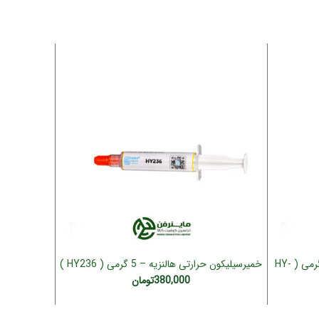
فروخته شده
خمیر سیلیکون حرارتی هالنزیه – 100 گرمی ( HY-
خمیرسیلیکون حرارتی هالنزیه – 5 گرمی ( HY236 )
افزودن به سبد خرید
380,000
تومان