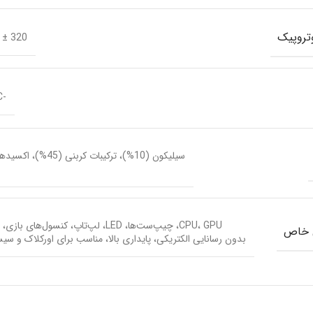
روپیک
320 ± 10 (1/10mm)
-20°C تا +130°C
سیلیکون (10%)، ترکیبات کربنی (45%)، اکسیدهای فلزی (45%)
CPU، GPU، چیپ‌ست‌ها، LED، لپ‌تاپ، کنسول‌های بازی، تجهیزات صنعتی
ی خاص
بدون رسانایی الکتریکی، پایداری بالا، مناسب برای اورکلاک و سی