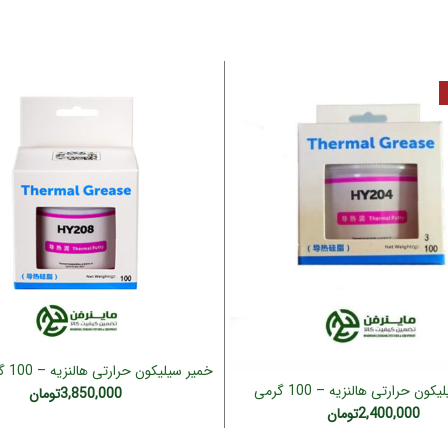
افزودن به سبد خرید
268 )
خمیر سیلیکون حرارتی هالنزیه – 100 گرمی
اطلاعات بیشتر
3,850,000
تومان
(HY234)
2,400,000
تومان