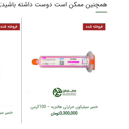
همچنین ممکن است دوست داشته باشید;
فروخته شده
فروخته شده
خمیر سیلیکون حرارتی هالنزیه – 100گرمی
اطلاعات بیشتر
کارتریجی (HY236)
3,300,000
تومان