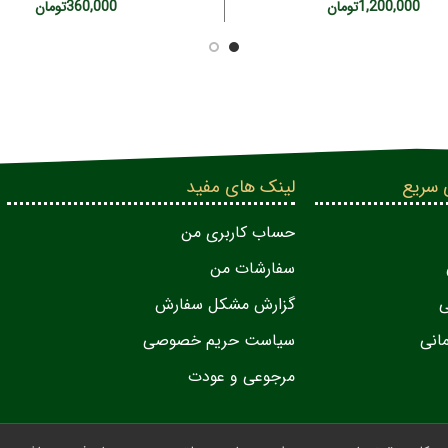
(سرنگی)
1,200,000
تومان
360,000
تومان
 سریع
لینک های مفید
حساب کاربری من
سفارشات من
گزارش مشکل سفارش
انی
سیاست حریم خصوصی
مرجوعی و عودت