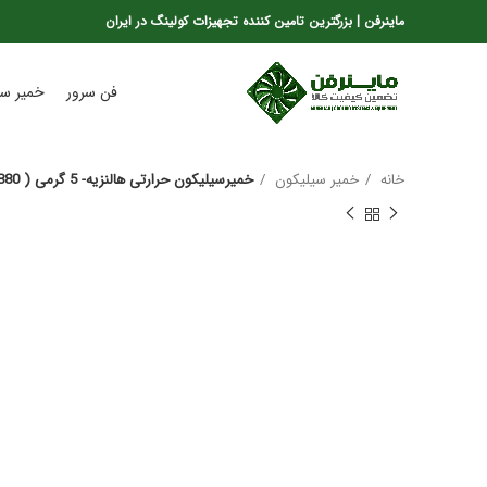
ماینرفن | بزرگترین تامین کننده تجهیزات کولینگ در ایران
فن سرور
خمیر سی
خانه
خمیر سیلیکون
خمیرسیلیکون حرارتی هالنزیه- 5 گرمی ( YH880 )