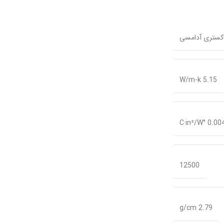
کستری آدامسی
W/m-k 5.15
12500
g/cm 2.79