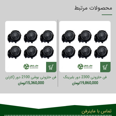
محصولات مرتبط
فن حلزونی 2300 دور بلبرینگ
فن حلزونی بوشی 2100 دور (کارتن
تایلندی (کارتن 6 عددی)
6 عددی)
19,860,000
تومان
15,360,000
تومان
تماس با ماینرفن