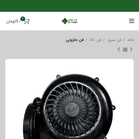
0
/
0
تومان
خانه
فن سرور
فن AC
فن حلزونی